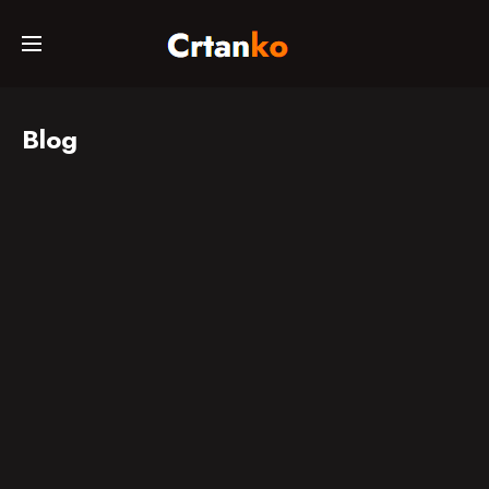
Početna
Blog
Svi crtiči
Serije
Sinkronizirani
crtiči
Kino