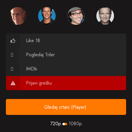
Like 18
Pogledaj Triler
IMDb
Prijavi grešku
Gledaj crtani (Player)
720p
1080p