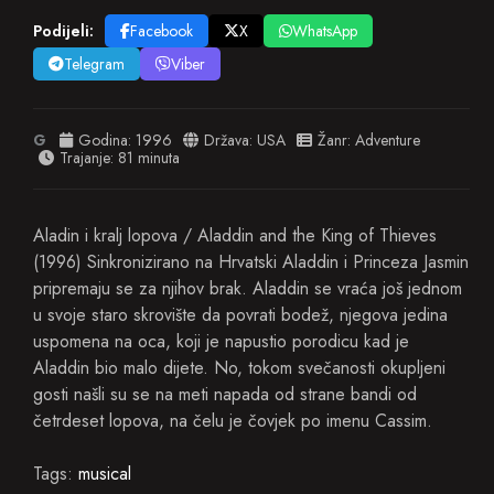
Podijeli:
Facebook
X
WhatsApp
Telegram
Viber
G
Godina:
1996
Država:
USA
Žanr:
Adventure
Trajanje: 81 minuta
Aladin i kralj lopova / Aladdin and the King of Thieves
(1996) Sinkronizirano na Hrvatski Aladdin i Princeza Jasmin
pripremaju se za njihov brak. Aladdin se vraća još jednom
u svoje staro skrovište da povrati bodež, njegova jedina
uspomena na oca, koji je napustio porodicu kad je
Aladdin bio malo dijete. No, tokom svečanosti okupljeni
gosti našli su se na meti napada od strane bandi od
četrdeset lopova, na čelu je čovjek po imenu Cassim.
Tags:
musical