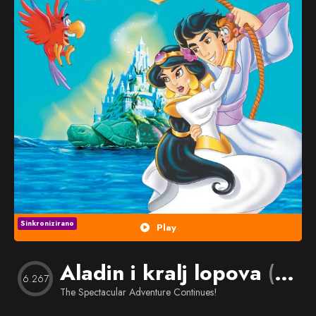
Popularno
Nasumično
Favorites
Sinkronizirano
Play
Aladin i kralj lopova
(1996)
6.267
The Spectacular Adventure Continues!