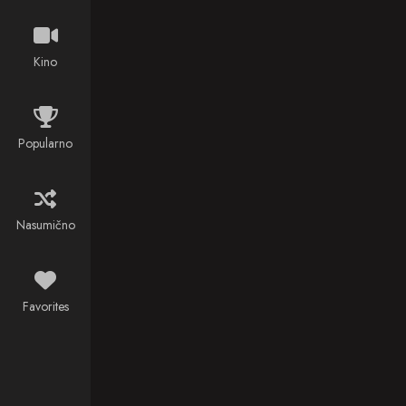
again.
Kino
Popularno
Nasumično
Favorites