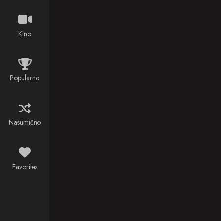
the enemy
fleet of the
neighboring
Kino
Blefuscu.
Popularno
Nasumično
Favorites