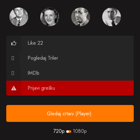
Like 22
Pogledaj Triler
IMDb
Prijavi grešku
Gledaj crtani (Player)
720p
1080p