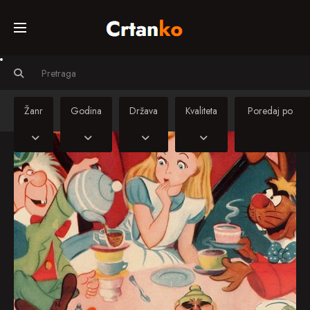
Početna
Svi crtiči
Žanr
Godina
Država
Kvaliteta
Serije
Sinkronizirani
crtiči
Kino