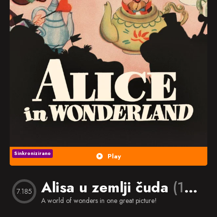
Popularno
Nasumično
Favorites
Sinkronizirano
Play
Alisa u zemlji čuda
(1951)
7.185
A world of wonders in one great picture!