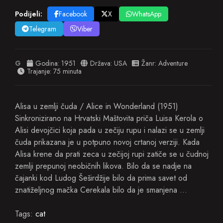
Podijeli:
Facebook
X
WhatsApp
Telegram
Viber
G
Godina:
1951
Država:
USA
Žanr:
Adventure
Trajanje: 75 minuta
Alisa u zemlji čuda / Alice in Wonderland (1951)
Sinkronizirano na Hrvatski Maštovita priča Luisa Kerola o
Alisi devojčici koja pada u zečiju rupu i nalazi se u zemlji
čuda prikazana je u potpuno novoj crtanoj verziji. Kada
Alisa krene da prati zeca u zečijoj rupi zatiče se u čudnoj
zemlji prepunoj neobičnih likova. Bilo da se nadje na
čajanki kod Ludog Šeširdžije bilo da prima savet od
znatiželjnog mačka Cerekala bilo da je smanjena …
Tags:
cat