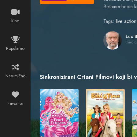
Betamecheom kre
Kino
Tags:
live actio
Directo
Popularno
Nasumično
Sinkronizirani Crtani Filmovi koji bi 
Favorites