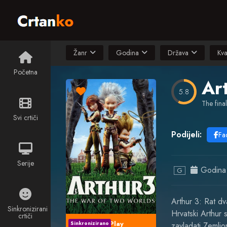
Žanr
Godina
Država
Kva
Početna
Ar
5.8
The final.
Svi crtiči
Podijeli:
Fa
Serije
Godina
G
Arthur 3: Rat d
Sinkronizirani
Hrvatski Arthur s
crtiči
Play
Sinkronizirano
zavladati Zemlj