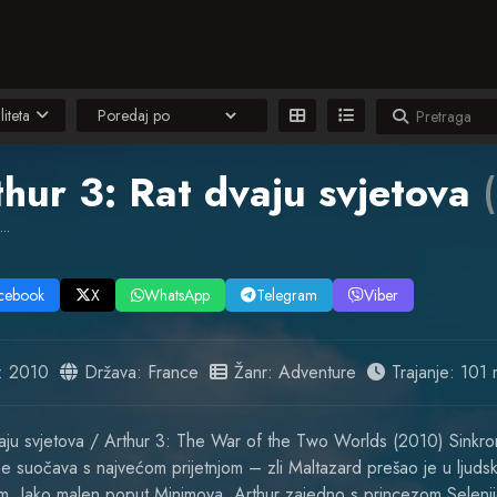
liteta
thur 3: Rat dvaju svjetova
(
..
cebook
X
WhatsApp
Telegram
Viber
:
2010
Država:
France
Žanr:
Adventure
Trajanje: 101 
vaju svjetova / Arthur 3: The War of the Two Worlds (2010) Sinkro
e suočava s najvećom prijetnjom – zli Maltazard prešao je u ljudski s
om. Iako malen poput Minimoya, Arthur zajedno s princezom Selenij