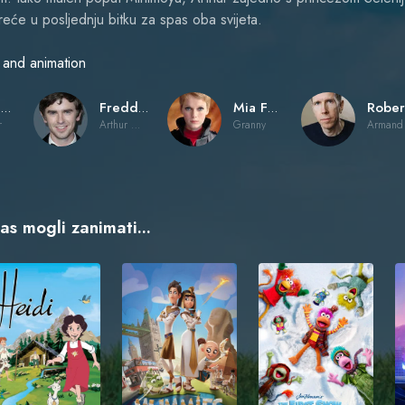
će u posljednju bitku za spas oba svijeta.
n and animation
Luc Besson
Freddie Highmore
Mia Farrow
r
Arthur Montgomery
Granny
Armand
vas mogli zanimati...