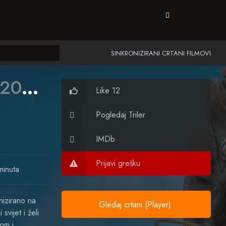
SINKRONIZIRANI CRTANI FILMOVI
2010)
Like 12
Pogledaj Triler
IMDb
Prijavi grešku
minuta
nizirano na
Gledaj crtani (Player)
vijet i želi
om i