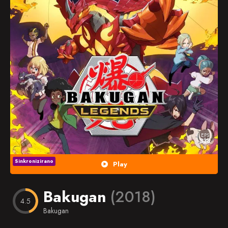
Popularno
Nasumično
Favorites
EPS
338
Sinkronizirano
Play
Bakugan
(2018)
4.5
Bakugan