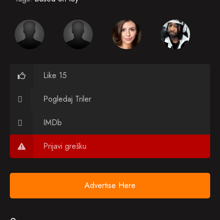
Like 15
Pogledaj Triler
IMDb
Prijavi grešku
Advertise Here