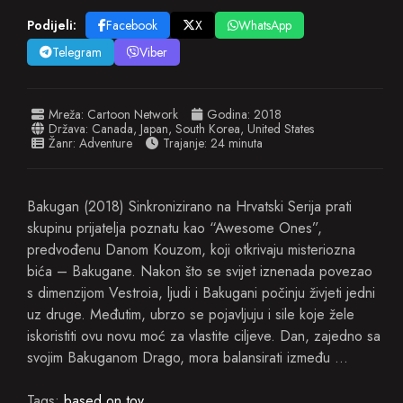
Podijeli:
Facebook
X
WhatsApp
Telegram
Viber
Mreža:
Cartoon Network
Godina:
2018
Država:
Canada
,
Japan
,
South Korea
,
United States
Žanr:
Adventure
Trajanje: 24 minuta
Bakugan (2018) Sinkronizirano na Hrvatski Serija prati
skupinu prijatelja poznatu kao “Awesome Ones”,
predvođenu Danom Kouzom, koji otkrivaju misteriozna
bića – Bakugane. Nakon što se svijet iznenada povezao
s dimenzijom Vestroia, ljudi i Bakugani počinju živjeti jedni
uz druge. Međutim, ubrzo se pojavljuju i sile koje žele
iskoristiti ovu novu moć za vlastite ciljeve. Dan, zajedno sa
svojim Bakuganom Drago, mora balansirati između …
Tags:
based on toy