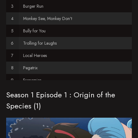
Burger Run
Monkey See, Monkey Don't
Bully for You
Trolling for Laughs
Local Heroes
Pegatrix
Frenemies
Season 1 Episode 1 : Origin of the
Strata's Fear
Species (1)
Dog Daze
In Focus
The Exit