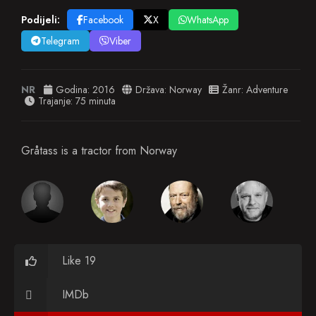
Podijeli:
Facebook
X
WhatsApp
Telegram
Viber
NR
Godina:
2016
Država:
Norway
Žanr:
Adventure
Trajanje: 75 minuta
Gråtass is a tractor from Norway
Like 19
IMDb