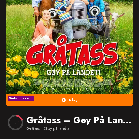
Popularno
Nasumično
Favorites
Sinkronizirano
Play
Gråtass – Gøy På Landet
2
Gråtass - Gøy på landet