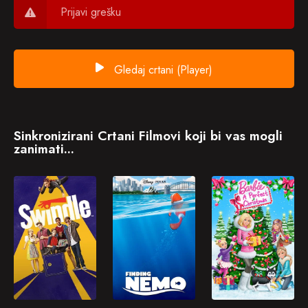
Prijavi grešku
Gledaj crtani (Player)
Sinkronizirani Crtani Filmovi koji bi vas mogli
zanimati...