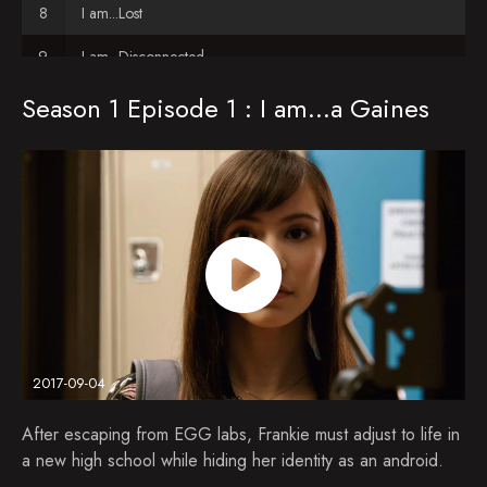
I am...Lost
I am...Disconnected
Season 1 Episode 1 : I am...a Gaines
I am...Crashing
I am...Speechless
I am...Hungry
I am...Remote Controlled
I am...Suspended
I am...Not Alone
I am...Hot on the Trail
2017-09-04
I am...Hanging Out With a Boy!
After escaping from EGG labs, Frankie must adjust to life in
I am...Bound for Glory
a new high school while hiding her identity as an android.