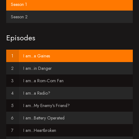
Season 1
Season 2
Episodes
I am...a Gaines
I am...in Danger
I am...a Rom-Com Fan
I am...a Radio?
I am...My Enemy's Friend?
I am...Battery Operated
I am...Heartbroken