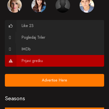
Like 23
Pogledaj Triler
IMDb
Prijavi grešku
Advertise Here
Seasons