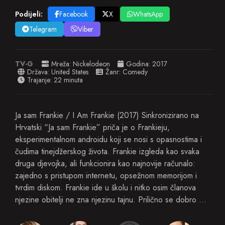
Podijeli:
Facebook
X
WhatsApp
Telegram
Viber
TV-G
Mreža:
Nickelodeon
Godina:
2017
Država:
United States
Žanr:
Comedy
Trajanje: 22 minuta
Ja sam Frankie / I Am Frankie (2017) Sinkronizirano na
Hrvatski “Ja sam Frankie” priča je o Frankieju,
eksperimentalnom androidu koji se nosi s opasnostima i
čudima tinejdžerskog života. Frankie izgleda kao svaka
druga djevojka, ali funkcionira kao najnovije računalo:
zajedno s pristupom internetu, opsežnom memorijom i
tvrdim diskom. Frankie ide u školu i nitko osim članova
njezine obitelji ne zna njezinu tajnu. Prilično se dobro …