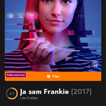
Popularno
Nasumično
Favorites
EPS
42
Sinkronizirano
Play
Ja sam Frankie
(2017)
6.1
I Am Frankie