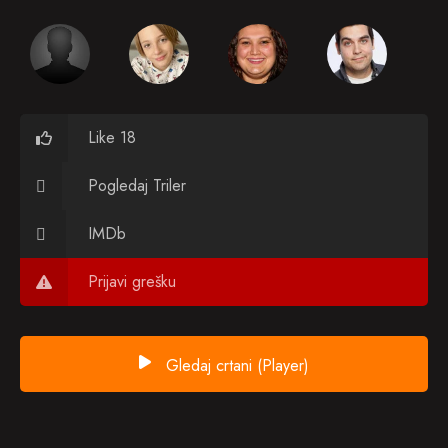
Like 18
Pogledaj Triler
IMDb
Prijavi grešku
Gledaj crtani (Player)