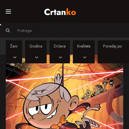
Početna
Svi crtiči
Žanr
Godina
Država
Kvaliteta
Serije
Sinkronizirani
crtiči
Kino