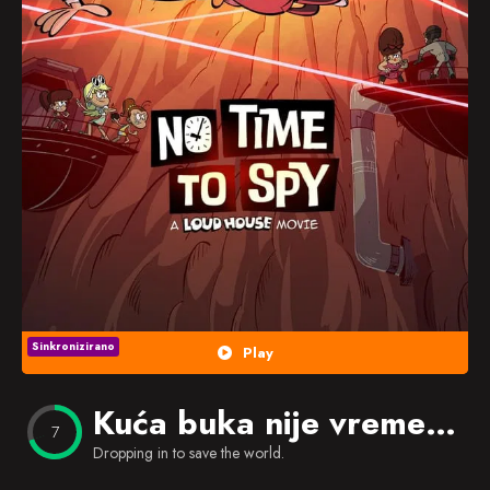
Popularno
Nasumično
Favorites
Sinkronizirano
Play
Kuća buka nije vreme za špijuniranje
7
Dropping in to save the world.