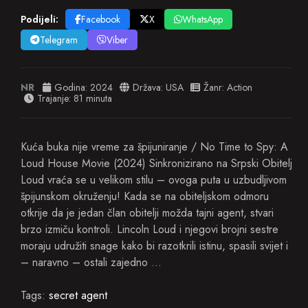
Podijeli:
Facebook
X
WhatsApp
Telegram
Viber
NR
Godina:
2024
Država:
USA
Žanr:
Action
Trajanje: 81 minuta
Kuća buka nije vreme za špijuniranje / No Time to Spy: A
Loud House Movie (2024) Sinkronizirano na Srpski Obitelj
Loud vraća se u velikom stilu – ovoga puta u uzbudljivom
špijunskom okruženju! Kada se na obiteljskom odmoru
otkrije da je jedan član obitelji možda tajni agent, stvari
brzo izmiču kontroli. Lincoln Loud i njegovi brojni sestre
moraju udružiti snage kako bi razotkrili istinu, spasili svijet i
– naravno – ostali zajedno …
Tags:
secret agent