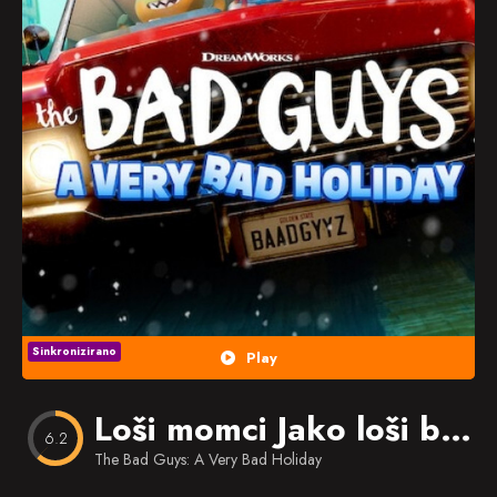
Popularno
Nasumično
Favorites
Sinkronizirano
Play
Loši momci Jako loši blagdani
6.2
The Bad Guys: A Very Bad Holiday