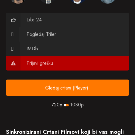
Like 24
Pogledaj Triler
IMDb
Prijavi grešku
Gledaj crtani (Player)
720p
1080p
Sinkronizirani Crtani Filmovi koji bi vas mogli