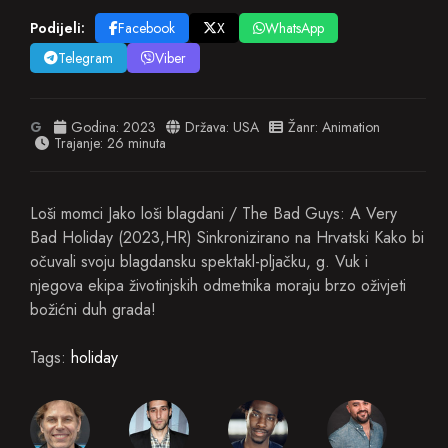
Podijeli:
Facebook
X
WhatsApp
Telegram
Viber
G
Godina:
2023
Država:
USA
Žanr:
Animation
Trajanje: 26 minuta
Loši momci Jako loši blagdani / The Bad Guys: A Very
Bad Holiday (2023,HR) Sinkronizirano na Hrvatski Kako bi
očuvali svoju blagdansku spektakl-pljačku, g. Vuk i
njegova ekipa životinjskih odmetnika moraju brzo oživjeti
božićni duh grada!
Tags:
holiday