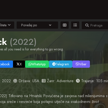
liteta
ck
(2022)
s all you need is for everything to go wrong.
cebook
X
WhatsApp
Telegram
Viber
:
2022
Država:
USA
Žanr:
Adventure
Trajanje: 105 mi
022) Titlovano na Hrvatski Povučena je zavjesa nad milenijumima s
cija sreće i nesreće koja potajno utječe na svakodnevni život …