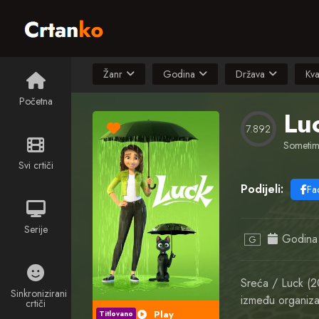
Žanr
Godina
Država
Kva
Početna
Lu
7.892
Sometime
Svi crtiči
Podijeli:
Fa
Serije
Godina
G
Sreća / Luck (2
Sinkronizirani
između organiza
crtiči
Play
Titlovano