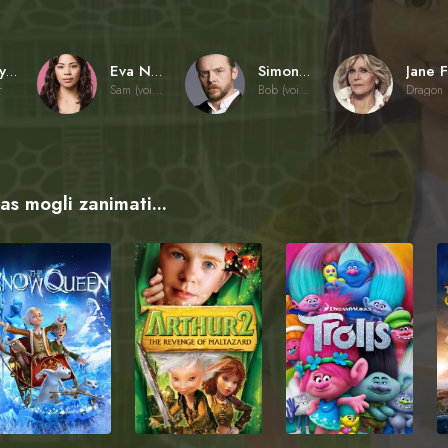
Peggy Holmes
Eva Noblezada
Simon Pegg
r
Sam (voice)
Bob (voice)
vas mogli zanimati...