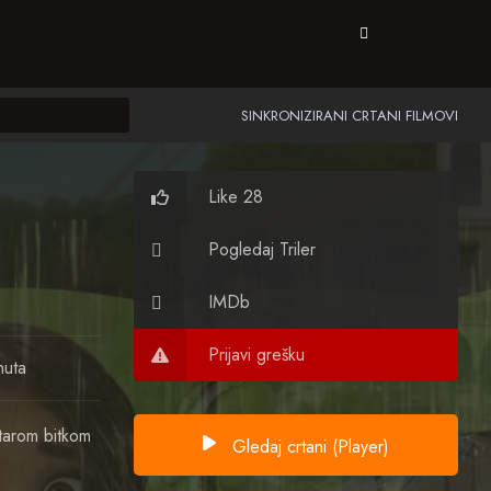
SINKRONIZIRANI CRTANI FILMOVI
Like 28
Pogledaj Triler
IMDb
Prijavi grešku
nuta
tarom bitkom
Gledaj crtani (Player)