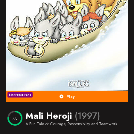
Popularno
Nasumično
Favorites
Sinkronizirano
Play
Mali Heroji
(1997)
7.8
A Fun Tale of Courage, Responsibility and Teamwork