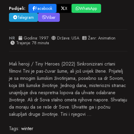
Podijeli:
Facebook
X
WhatsApp
Telegram
Viber
NR
Godina:
1997
Država:
USA
Žanr:
Animation
Trajanje: 78 minuta
Mali heroji / Tiny Heroes (2022) Sinkronizirani crtani
filmovi Tini je pas-čuvar šume, ali još uvijek štene. Prijatelj
je sa mnogim šumskim životinjama, posebno sa dr Sovom,
koja štiti šumske životinje. Jednog dana, misteriozni stranac
unajmljuje dva nespretna lopova da uhvate odabrane
životinje. Ali dr Sova stalno ometa njihove napore. Shvataju
da moraju da se reše dr Sove. Uhvatite ga i počnu
sakupljati druge životinje. Tini i njegovi …
Tags:
winter