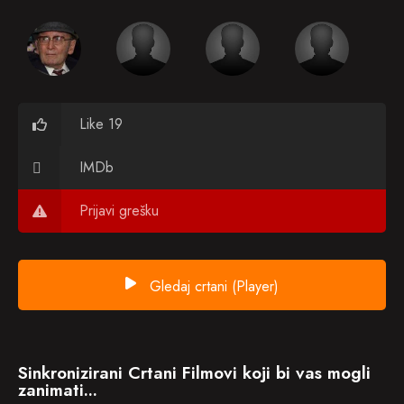
Like 19
IMDb
Prijavi grešku
Gledaj crtani (Player)
Sinkronizirani Crtani Filmovi koji bi vas mogli
zanimati...