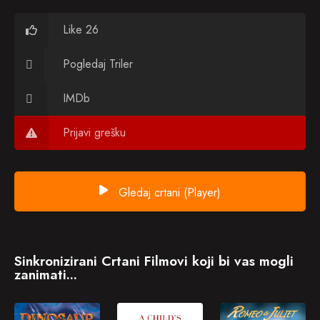
Like 26
Pogledaj Triler
IMDb
Prijavi grešku
Gledaj crtani (Player)
Sinkronizirani Crtani Filmovi koji bi vas mogli
zanimati...