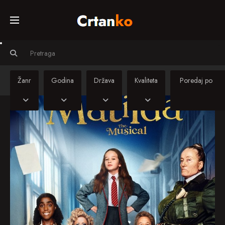
Početna
Svi crtiči
Žanr
Godina
Država
Kvaliteta
Serije
Sinkronizirani
crtiči
Kino