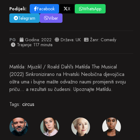
Podijeli:
Facebook
X
WhatsApp
Telegram
Viber
PG
Godina:
2022
Država:
UK
Žanr:
Comedy
Trajanje: 117 minuta
Matilda: Mjuzikl / Roald Dahl’s Matilda The Musical
(2022) Sinkronizirano na Hrvatski Neobična djevojčica
oštra uma i bujne mašte odvažno naumi promijeniti svoju
priču… a rezultati su čudesni. Upoznajte Matildu.
Tags:
circus