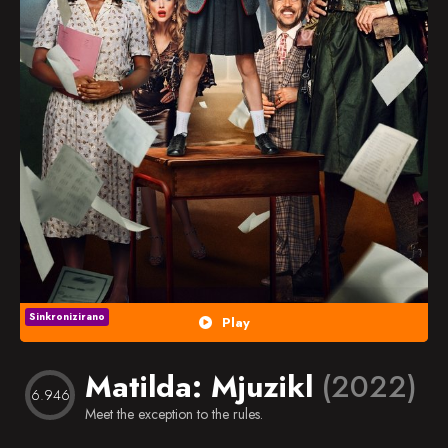
Popularno
Nasumično
Favorites
Sinkronizirano
Play
Matilda: Mjuzikl
(2022)
6.946
Meet the exception to the rules.