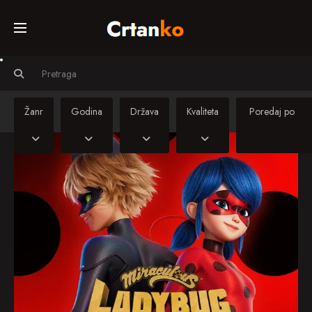
Početna
Svi crtiči
Žanr
Godina
Država
Kvaliteta
Serije
Sinkronizirani
crtiči
Kino