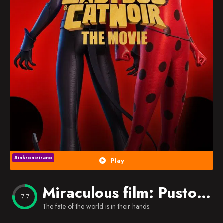
Popularno
Nasumično
Favorites
Sinkronizirano
Play
Miraculous film: Pustolovine Bubamare i Crnog Mačka
7.7
The fate of the world is in their hands.