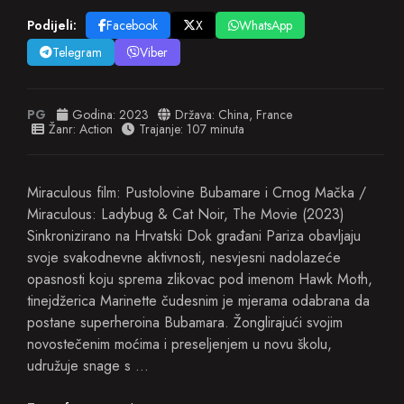
Podijeli:
Facebook
X
WhatsApp
Telegram
Viber
PG
Godina:
2023
Država:
China
,
France
Žanr:
Action
Trajanje: 107 minuta
Miraculous film: Pustolovine Bubamare i Crnog Mačka /
Miraculous: Ladybug & Cat Noir, The Movie (2023)
Sinkronizirano na Hrvatski Dok građani Pariza obavljaju
svoje svakodnevne aktivnosti, nesvjesni nadolazeće
opasnosti koju sprema zlikovac pod imenom Hawk Moth,
tinejdžerica Marinette čudesnim je mjerama odabrana da
postane superheroina Bubamara. Žonglirajući svojim
novostečenim moćima i preseljenjem u novu školu,
udružuje snage s …