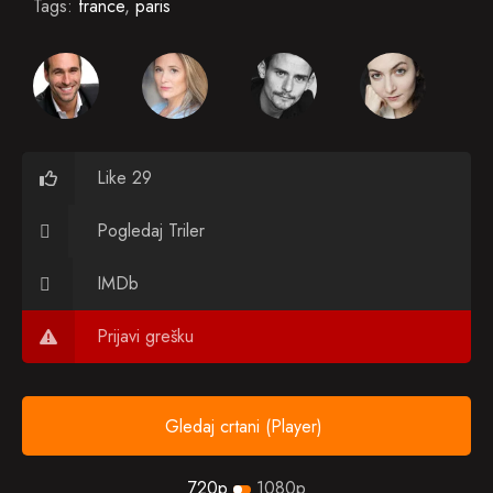
Tags:
france
,
paris
Like 29
Pogledaj Triler
IMDb
Prijavi grešku
Gledaj crtani (Player)
720p
1080p