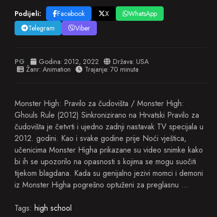
Podijeli:
Facebook
X
WhatsApp
Telegram
Viber
PG
Godina:
2012
,
2022
Država:
USA
Žanr:
Animation
Trajanje: 70 minuta
Monster High: Pravilo za čudovišta / Monster High:
Ghouls Rule (2012) Sinkronizirano na Hrvatski Pravilo za
čudovišta je četvrti i ujedno zadnji nastavak TV specijala u
2012. godini. Kao i svake godine prije Noći vještica,
učenicima Monster Higha prikazane su video snimke kako
bi ih se upozorilo na opasnosti s kojima se mogu suočiti
tijekom blagdana. Kada su genijalno jezivi momci i demoni
iz Monster Higha pogrešno optuženi za preglasnu …
Tags:
high school