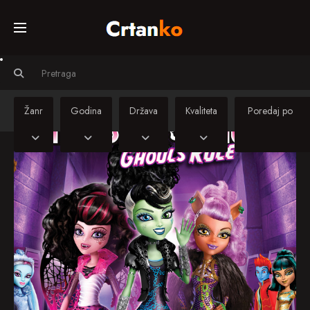
Početna
Svi crtiči
Žanr
Godina
Država
Kvaliteta
Serije
Sinkronizirani
crtiči
Kino