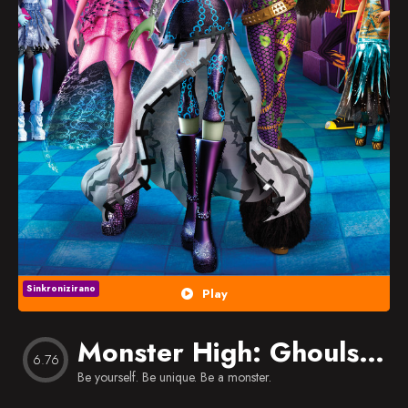
Popularno
Nasumično
Favorites
Sinkronizirano
Play
Monster High: Ghouls Rule
6.76
Be yourself. Be unique. Be a monster.