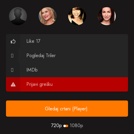
Like 17
Pogledaj Triler
IMDb
Prijavi grešku
Gledaj crtani (Player)
720p
1080p