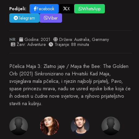
Podijeli:
Facebook
X
WhatsApp
Telegram
Viber
NR
Godina:
2021
Država:
Australia
,
Germany
Žanr:
Adventure
Trajanje: 88 minuta
Pčelica Maja 3: Zlatno jaje / Maya the Bee: The Golden
Orb (2021) Sinkronizirano na Hrvatski Kad Maja,
svojeglava mala pčelica, i njezin najbolji prijatelj, Pavo,
spase princezu mrava, nađu se usred epske bitke koja će
ih odvesti u čudne nove svjetove, a njihovo prijateljstvo
staviti na kušnju.