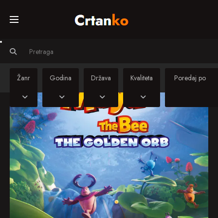
Početna
Svi crtiči
Žanr
Godina
Država
Kvaliteta
Serije
Sinkronizirani
crtiči
Kino