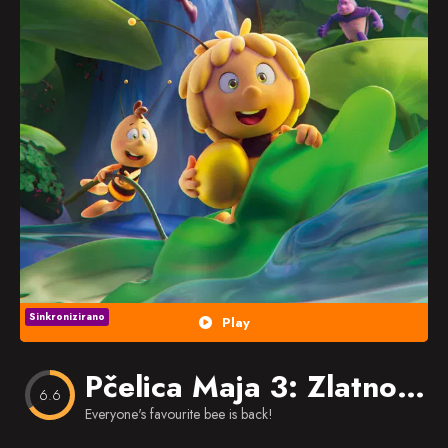
Popularno
Nasumično
Favorites
Sinkronizirano
Play
Pčelica Maja 3: Zlatno jaje
6.6
Everyone's favourite bee is back!