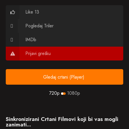
Like 13
Pogledaj Triler
IMDb
Prijavi grešku
Gledaj crtani (Player)
720p
1080p
Sinkronizirani Crtani Filmovi koji bi vas mogli
zanimati...