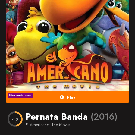
Popularno
Nasumično
Favorites
Sinkronizirano
Play
Pernata Banda
(2016)
4.8
El Americano: The Movie