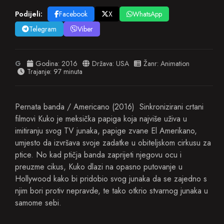
Podijeli:
Facebook
X
WhatsApp
Telegram
Viber
G
Godina:
2016
Država:
USA
Žanr:
Animation
Trajanje: 97 minuta
Pernata banda / Americano (2016) Sinkronizirani crtani
filmovi Kuko je meksička papiga koja najviše uživa u
imitiranju svog TV junaka, papige zvane El Amerikano,
umjesto da izvršava svoje zadatke u obiteljskom cirkusu za
ptice. No kad ptičja banda zaprijeti njegovu ocu i
preuzme cikus, Kuko dlazi na opasno putovanje u
Hollywood kako bi pridobio svog junaka da se zajedno s
njim bori protiv nepravde, te tako otkrio stvarnog junaka u
samome sebi.