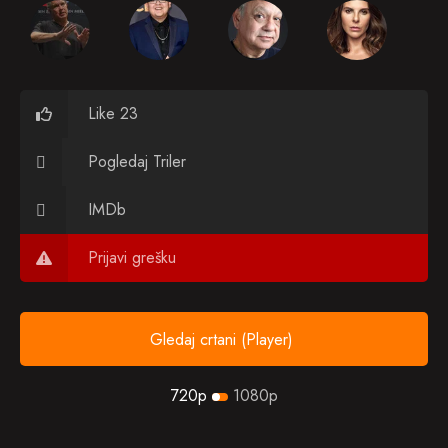
Like 23
Pogledaj Triler
IMDb
Prijavi grešku
Gledaj crtani (Player)
720p
1080p