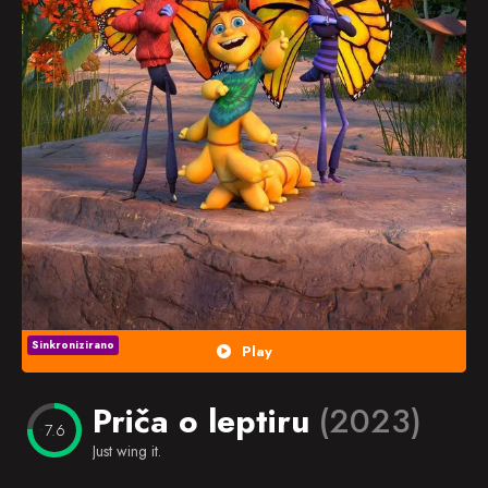
Popularno
Nasumično
Favorites
Sinkronizirano
Play
Priča o leptiru
(2023)
7.6
Just wing it.