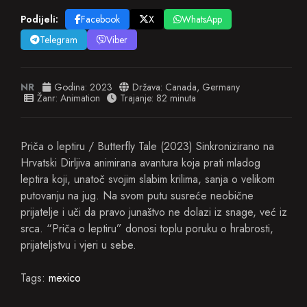
Podijeli:
Facebook
X
WhatsApp
Telegram
Viber
NR
Godina:
2023
Država:
Canada
,
Germany
Žanr:
Animation
Trajanje: 82 minuta
Priča o leptiru / Butterfly Tale (2023) Sinkronizirano na
Hrvatski Dirljiva animirana avantura koja prati mladog
leptira koji, unatoč svojim slabim krilima, sanja o velikom
putovanju na jug. Na svom putu susreće neobične
prijatelje i uči da pravo junaštvo ne dolazi iz snage, već iz
srca. “Priča o leptiru” donosi toplu poruku o hrabrosti,
prijateljstvu i vjeri u sebe.
Tags:
mexico