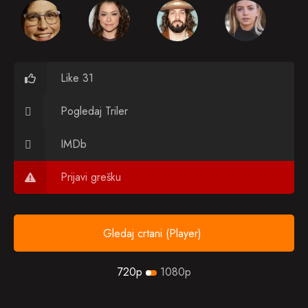
Like 31
Pogledaj Triler
IMDb
Prijavi grešku
Gledaj crtani (Player)
720p
1080p