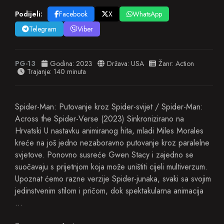
Podijeli:
Facebook
X
WhatsApp
Telegram
Viber
PG-13
Godina:
2023
Država:
USA
Žanr:
Action
Trajanje: 140 minuta
Spider-Man: Putovanje kroz Spider-svijet / Spider-Man:
Across the Spider-Verse (2023) Sinkronizirano na
Hrvatski U nastavku animiranog hita, mladi Miles Morales
kreće na još jedno nezaboravno putovanje kroz paralelne
svjetove. Ponovno susreće Gwen Stacy i zajedno se
suočavaju s prijetnjom koja može uništiti cijeli multiverzum.
Upoznat ćemo razne verzije Spider-junaka, svaki sa svojim
jedinstvenim stilom i pričom, dok spektakularna animacija
…