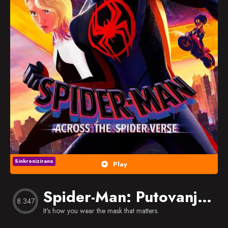
Popularno
Nasumično
Favorites
Sinkronizirano
Play
Spider-Man: Putovanje kroz Spider-svijet
8.347
It's how you wear the mask that matters.