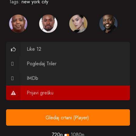
Tags:
new york city
Like 12
Pogledaj Triler
IMDb
Prijavi grešku
Gledaj crtani (Player)
720p
1080p