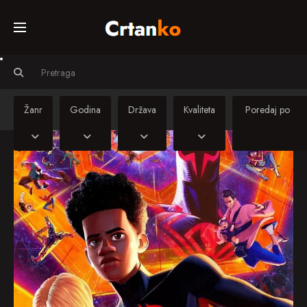
Početna
Svi crtiči
Žanr
Godina
Država
Kvaliteta
Serije
Sinkronizirani
crtiči
Kino