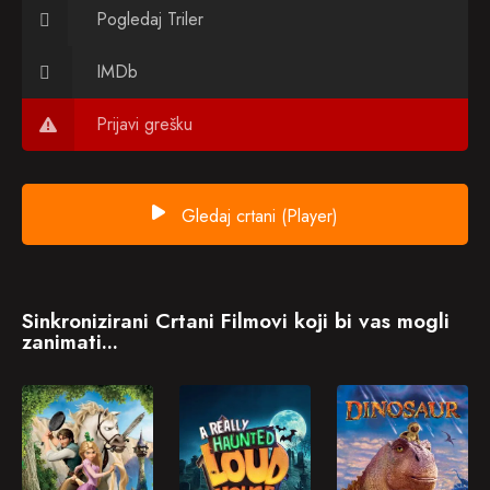
Pogledaj Triler
IMDb
Prijavi grešku
Gledaj crtani (Player)
Sinkronizirani Crtani Filmovi koji bi vas mogli
zanimati...