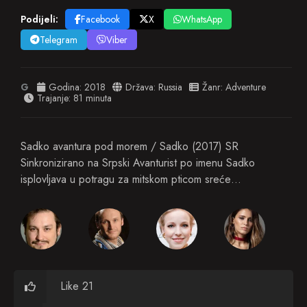
Podijeli:
Facebook
X
WhatsApp
Telegram
Viber
G
Godina:
2018
Država:
Russia
Žanr:
Adventure
Trajanje: 81 minuta
Sadko avantura pod morem / Sadko (2017) SR
Sinkronizirano na Srpski Avanturist po imenu Sadko
isplovljava u potragu za mitskom pticom sreće…
Like 21