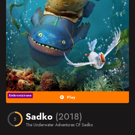
Popularno
Nasumično
Favorites
Sinkronizirano
Play
Sadko
(2018)
5
The Underwater Adventures Of Sadko