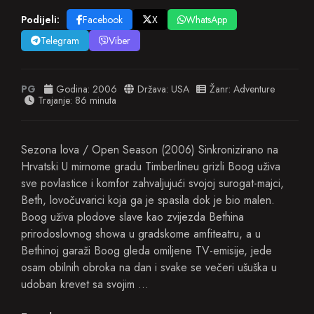
Podijeli:
Facebook
X
WhatsApp
Telegram
Viber
PG
Godina:
2006
Država:
USA
Žanr:
Adventure
Trajanje: 86 minuta
Sezona lova / Open Season (2006) Sinkronizirano na
Hrvatski U mirnome gradu Timberlineu grizli Boog uživa
sve povlastice i komfor zahvaljujući svojoj surogat-majci,
Beth, lovočuvarici koja ga je spasila dok je bio malen.
Boog uživa plodove slave kao zvijezda Bethina
prirodoslovnog showa u gradskome amfiteatru, a u
Bethinoj garaži Boog gleda omiljene TV-emisije, jede
osam obilnih obroka na dan i svake se večeri ušuška u
udoban krevet sa svojim …