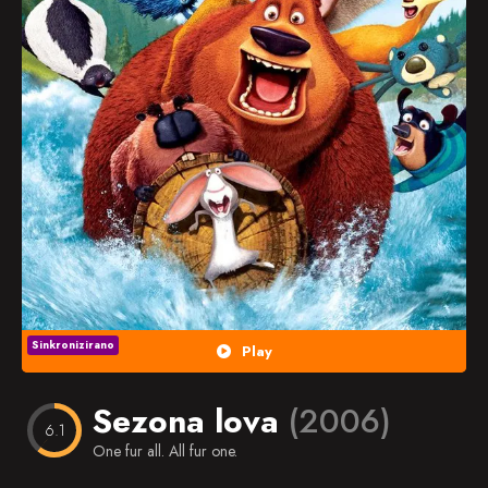
Popularno
Nasumično
Favorites
Sinkronizirano
Play
Sezona lova
(2006)
6.1
One fur all. All fur one.