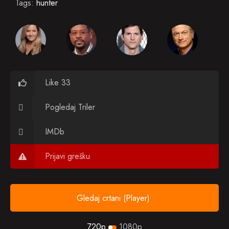
Tags:
hunter
Like 33
Pogledaj Triler
IMDb
Prijavi grešku
Gledaj crtani (Player)
720p
1080p