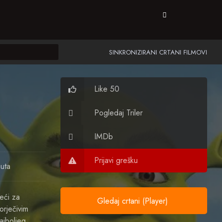
SINKRONIZIRANI CRTANI FILMOVI
)
Like 50
Pogledaj Triler
IMDb
Prijavi grešku
uta
eći za
Gledaj crtani (Player)
orječivim
ajboljeg