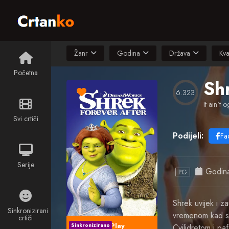
Žanr
Godina
Država
Kva
Početna
Sh
6.323
It ain't og
Svi crtiči
Podijeli:
Fa
Serije
Godin
PG
Shrek uvijek i z
Sinkronizirani
vremenom kad se 
crtiči
Play
Sinkronizirano
Cvilidretom i pa