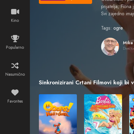
prijatelja, Fion
Svi zajedno imaj
Kino
Tags:
ogre
Popularno
Directo
Nasumično
Sinkronizirani Crtani Filmovi koji bi 
Favorites