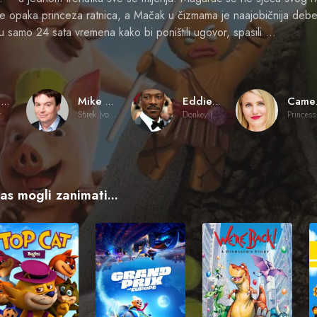
a je opaka princeza ratnica, a Mačak u čizmama je naajobičnija deb
u samo 24 sata vremena kako bi poništili ugovor, spasili …
Mike Mitchell
Mike Myers
Eddie Murphy
Ca
r
Shrek (voice)
Donkey (voice)
vas mogli zanimati...