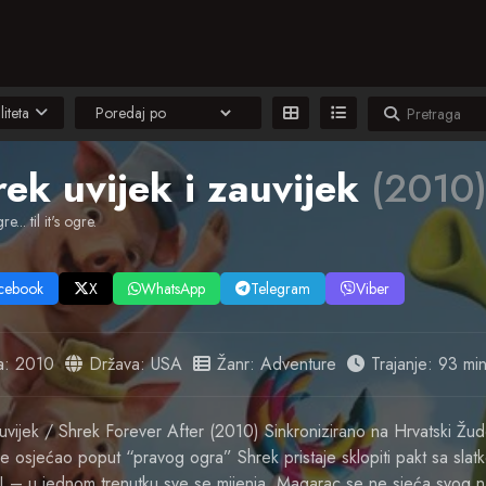
liteta
rek uvijek i zauvijek
(2010
re... til it's ogre.
cebook
X
WhatsApp
Telegram
Viber
a:
2010
Država:
USA
Žanr:
Adventure
Trajanje: 93 min
auvijek / Shrek Forever After (2010) Sinkronizirano na Hrvatski Žud
osjećao poput “pravog ogra” Shrek pristaje sklopiti pakt sa slatk
f! – u jednom trenutku sve se mijenja. Magarac se ne sjeća svog n