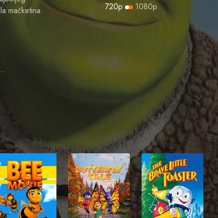
720p
1080p
ela mačketina.
meron Diaz
Princess Fiona (voice)