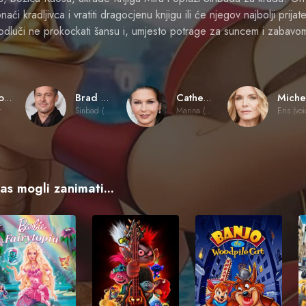
aći kradljivca i vratiti dragocjenu knjigu ili će njegov najbolji prijat
d odluči ne prokockati šansu i, umjesto potrage za suncem i zabav
Tim Johnson
Brad Pitt
Catherine Zeta-Jones
r
Sinbad (voice)
Marina (voice)
Eris (voi
vas mogli zanimati...