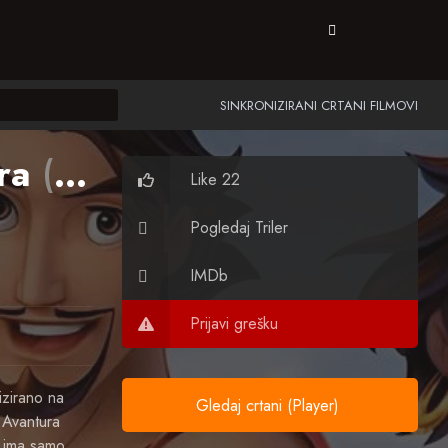
SINKRONIZIRANI CRTANI FILMOVI
ora
(2003)
Like 22
Pogledaj Triler
IMDb
Prijavi grešku
zirano na
Gledaj crtani (Player)
 Avantura
n ima samo