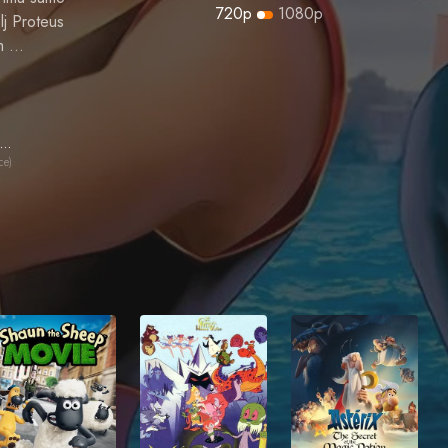
720p
1080p
elj Proteus
om …
Michelle Pfeiffer
ce)