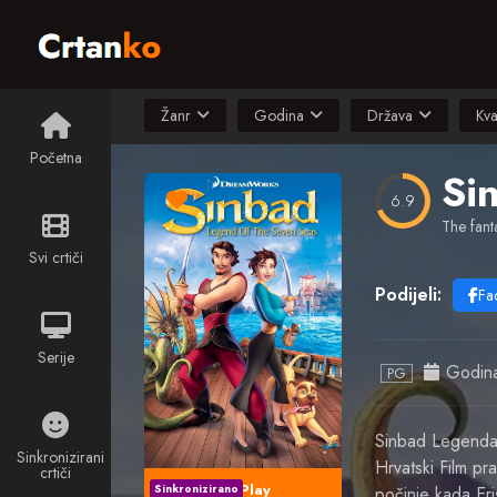
Žanr
Godina
Država
Kva
Početna
Si
6.9
The fanta
Svi crtiči
Podijeli:
Fa
Serije
Godin
PG
Sinbad Legenda
Sinkronizirani
Hrvatski Film p
crtiči
Play
Sinkronizirano
počinje kada Er