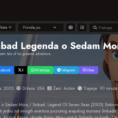
liteta
nbad Legenda o Sedam M
stic tale of his greatest adventure.
cebook
X
WhatsApp
Telegram
Viber
a:
2003
Država:
USA
Žanr:
Action
Trajanje: 90 minuta
 o Sedam Mora / Sinbad: Legend Of Seven Seas (2003) Sinkroni
rati jednu od mnogih avantura poznatog arapskog mornara Sinbada.
is, božica Kaosa, ukrade Knjigu Mira i optuži Sinbada za krađu. O