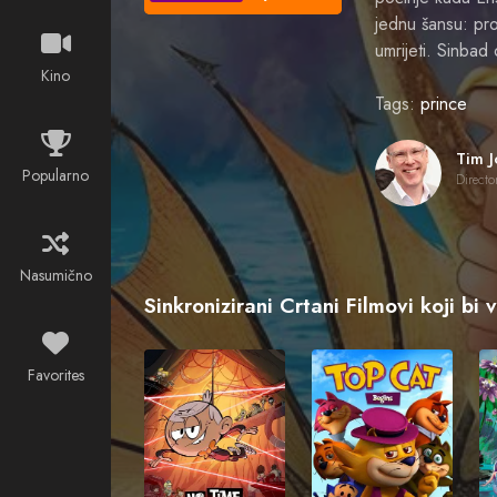
jednu šansu: pron
umrijeti. Sinba
Kino
Tags:
prince
Popularno
Directo
Nasumično
Sinkronizirani Crtani Filmovi koji bi 
Favorites