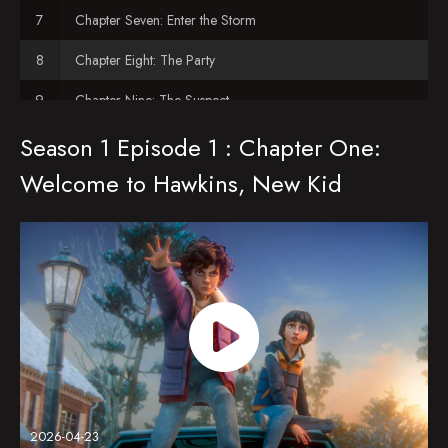
Chapter Seven: Enter the Storm
Chapter Eight: The Party
Chapter Nine: The Suspect
Season 1 Episode 1 : Chapter One:
Chapter Ten: Countdown
Welcome to Hawkins, New Kid
2026-04-23