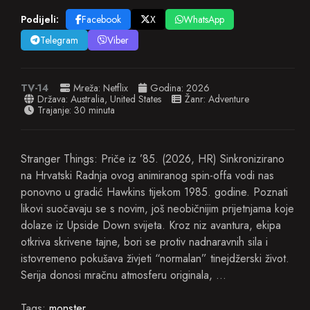
Podijeli:
Facebook
X
WhatsApp
Telegram
Viber
TV-14
Mreža:
Netflix
Godina:
2026
Država:
Australia
,
United States
Žanr:
Adventure
Trajanje: 30 minuta
Stranger Things: Priče iz ’85. (2026, HR) Sinkronizirano
na Hrvatski Radnja ovog animiranog spin-offa vodi nas
ponovno u gradić Hawkins tijekom 1985. godine. Poznati
likovi suočavaju se s novim, još neobičnijim prijetnjama koje
dolaze iz Upside Down svijeta. Kroz niz avantura, ekipa
otkriva skrivene tajne, bori se protiv nadnaravnih sila i
istovremeno pokušava živjeti “normalan” tinejdžerski život.
Serija donosi mračnu atmosferu originala, …
Tags:
monster