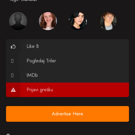
Like 8
Pogledaj Triler
IMDb
Prijavi grešku
Advertise Here