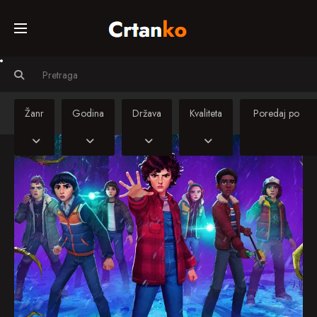
Početna
Svi crtiči
Žanr
Godina
Država
Kvaliteta
Serije
Sinkronizirani
crtiči
Kino