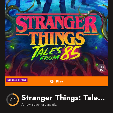
Popularno
Nasumično
Favorites
EPS
10
Sinkronizirano
Play
Stranger Things: Tales from ’85
6.2
A new adventure awaits.