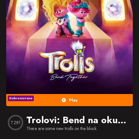
Popularno
Nasumično
Favorites
Sinkronizirano
Play
Trolovi: Bend na okupu
(
7.281
There are some new trolls on the block.