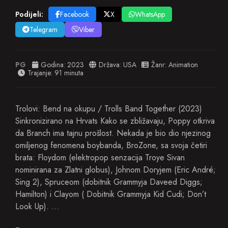
Podijeli:
Facebook
X
WhatsApp
Telegram
Viber
PG
Godina:
2023
Država:
USA
Žanr:
Animation
Trajanje: 91 minuta
Trolovi: Bend na okupu / Trolls Band Together (2023)
Sinkronizirano na Hrvats Kako se zbližavaju, Poppy otkriva
da Branch ima tajnu prošlost. Nekada je bio dio njezinog
omiljenog fenomena boybanda, BroZone, sa svoja četiri
brata: Floydom (elektropop senzacija Troye Sivan
nominirana za Zlatni globus), Johnom Doryjem (Eric André;
Sing 2), Spruceom (dobitnik Grammyja Daveed Diggs;
Hamilton) i Clayom ( Dobitnik Grammyja Kid Cudi; Don’t
Look Up). …