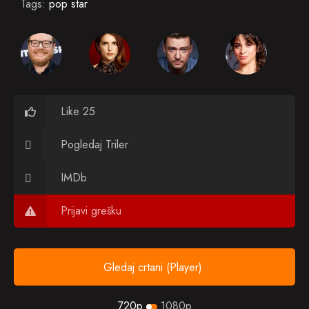
Tags:
pop star
Like 25
Pogledaj Triler
IMDb
Prijavi grešku
Gledaj crtani (Player)
720p
1080p