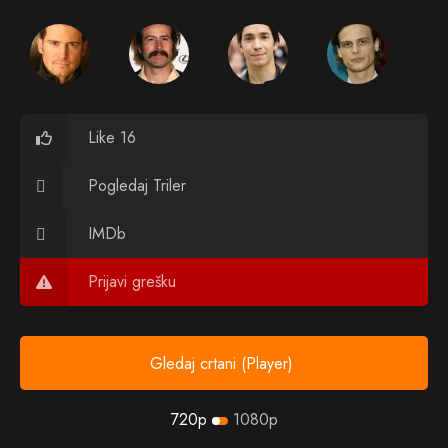
Like 16
Pogledaj Triler
IMDb
Prijavi grešku
Gledaj crtani (Player)
720p
1080p