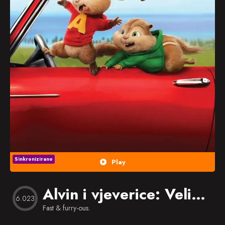
Popularno
Nasumično
Favorites
Sinkronizirano
Play
Alvin i vjeverice: Velika Alvintura
6.023
Fast & furry-ous.