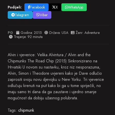
Podijeli:
Facebook
X
WhatsApp
Telegram
Viber
PG
Godina:
2015
Država:
USA
Žanr:
Adventure
Trajanje: 92 minuta
Alvin i vjeverice: Velika Alvintura / Alvin and the
Chipmunks The Road Chip (2015) Sinkronizirano na
Hrvatski U novom su nastavku, kroz niz nesporazuma,
Alvin, Simon i Theodore uvjereni kako je Dave odlučio
zaprositi svoju novu djevojku u New Yorku. Tri vjeverice
odlučuju krenuti na put kako bi ga u tome spriječili, no
imaju samo tri dana da ga zaustave i ujedno smanje
mogućnost da dobiju užasnog polubrata.
Tags:
chipmunk