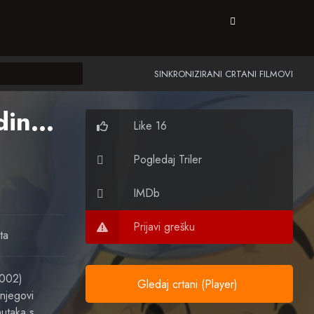
SINKRONIZIRANI CRTANI FILMOVI
Medvjedić Winnie: Vesela godina
(2002)
Like 16
Pogledaj Triler
IMDb
Prijavi grešku
ta
2002)
Gledaj crtani (Player)
 njegovi
nutaka s