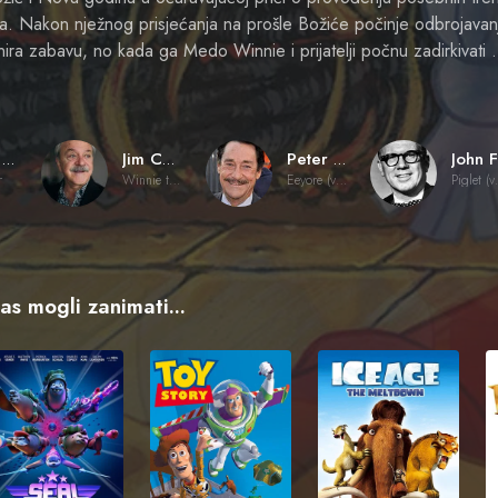
jima. Nakon nježnog prisjećanja na prošle Božiće počinje odbrojava
ira zabavu, no kada ga Medo Winnie i prijatelji počnu zadirkivati
Gary Katona
Jim Cummings
Peter Cullen
r
Winnie the Pooh / Tigger (voice)
Eeyore (voice)
Pigl
vas mogli zanimati...