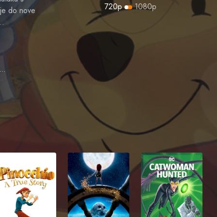
720p
1080p
nje do nove
 …
John Fiedler
et (voice)