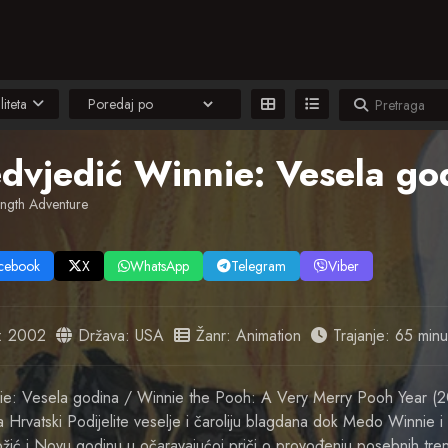
liteta
ength Adventure
cebook
X
WhatsApp
Telegram
Viber
:
2002
Država:
USA
Žanr:
Animation
Trajanje: 65 minu
ie: Vesela godina / Winnie the Pooh: A Very Merry Pooh Year (
a Hrvatski Podijelite veselje i čaroliju blagdana dok Medo Winnie i
 Božić i Novu godinu u očaravajućoj priči o provođenju posebnih tre