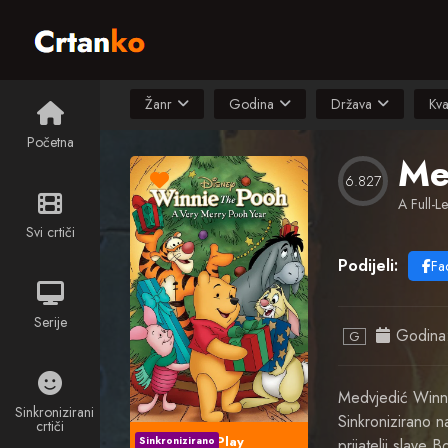
Žanr
Godina
Država
Kva
Početna
6.827
A Full-L
Svi crtiči
Podijeli:
Fa
Serije
Godina
G
Medvjedić Winn
Sinkronizirani
Sinkronizirano n
crtiči
Play
Sinkronizirano
prijatelji slave