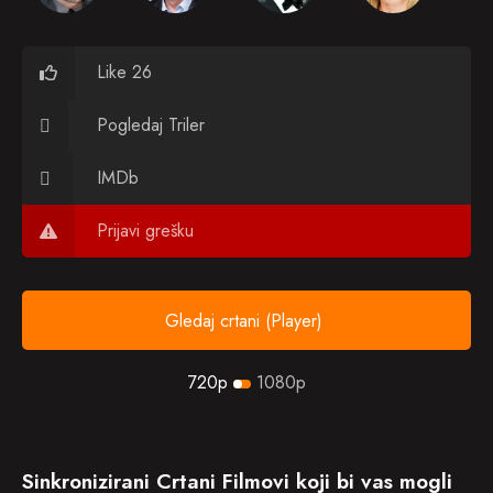
Like 26
Pogledaj Triler
IMDb
Prijavi grešku
Gledaj crtani (Player)
720p
1080p
Sinkronizirani Crtani Filmovi koji bi vas mogli