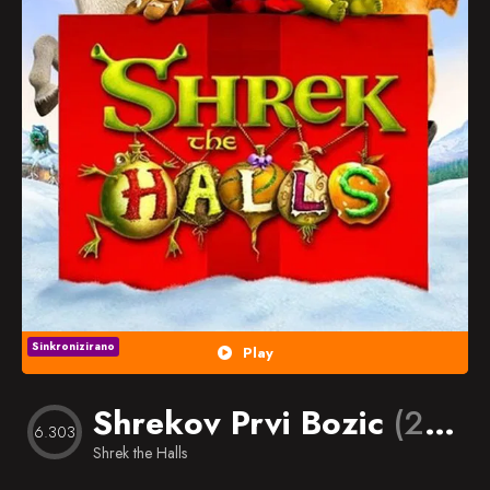
Popularno
Nasumično
Favorites
Sinkronizirano
Play
Shrekov Prvi Bozic
(2007)
6.303
Shrek the Halls