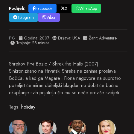
Podijeli:
Facebook
X
WhatsApp
Telegram
Viber
PG
Godina:
2007
Država:
USA
Žanr:
Adventure
Trajanje: 28 minuta
Shrekov Prvi Bozic / Shrek the Halls (2007)
Sinkronizirano na Hrvatski Shreka ne zanima proslava
Božića, a kad ga Magare i Fiona nagovore na suprotno
poželjet će miran obiteljski blagdan no dobit će bučno
okupljanje svih prijatelja što mu se neće previše svidjeti.
Tags:
holiday