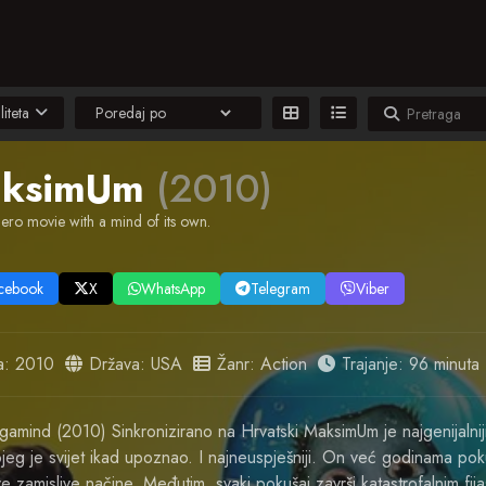
liteta
ksimUm
(2010)
ero movie with a mind of its own.
cebook
X
WhatsApp
Telegram
Viber
a:
2010
Država:
USA
Žanr:
Action
Trajanje: 96 minuta
mind (2010) Sinkronizirano na Hrvatski MaksimUm je najgenijalnij
jeg je svijet ikad upoznao. I najneuspješniji. On već godinama poku
 zamislive načine. Međutim, svaki pokušaj završi katastrofalnim fij