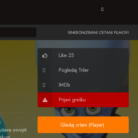
SINKRONIZIRANI CRTANI FILMOVI
Like 25
Pogledaj Triler
IMDb
Prijavi grešku
i
Gledaj crtani (Player)
šava osvojiti
askom