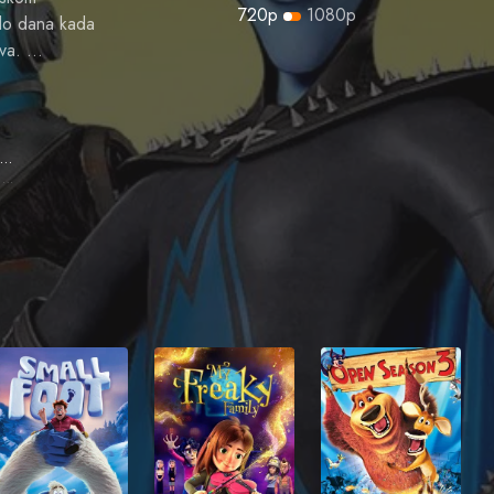
720p
1080p
do dana kada
ova. …
Tina Fey
Roxanne Ritchi (voice)