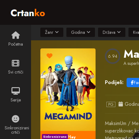
Žanr
Godina
Država
Kva
Početna
Ma
6.94
A superh
Svi crtiči
Podijeli:
Fa
Serije
Godin
PG
MaksimUm / Mega
Sinkronizirani
superzlikovac ko
crtiči
Play
Sinkronizirano
Metrograd na sve