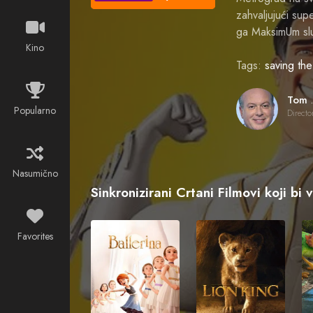
zahvaljujući su
ga MaksimUm slu
Kino
Tags:
saving the
Tom
Popularno
Directo
Nasumično
Sinkronizirani Crtani Filmovi koji bi 
Favorites