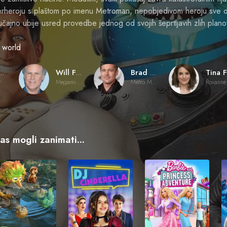
perheroju s plaštom po imenu Metroman, nepobjedivom heroju sve 
čajno ubije usred provedbe jednog od svojih šeprtljavih zlih plan
 world
 McGrath
Will Ferrell
Brad Pitt
r
Megamind (voice)
Metro Man (voice)
vas mogli zanimati...